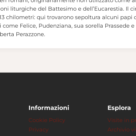
eri romani, originariamente non utilizzato come 
ioni liturgiche del Battesimo e dell’Eucarestia. Il 
rca 13 chilometri: qui trovarono sepoltura alcuni pa
i come Felice, Pudenziana, sua sorella Prassede e al
berta Perazzone.
Informazioni
Esplora
Cookie Policy
Visite in
Privacy
Archivio vi