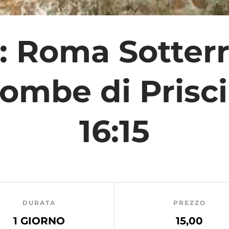
e: Roma Sotterr
ombe di Priscil
16:15
DURATA
PREZZO
1 GIORNO
15,00