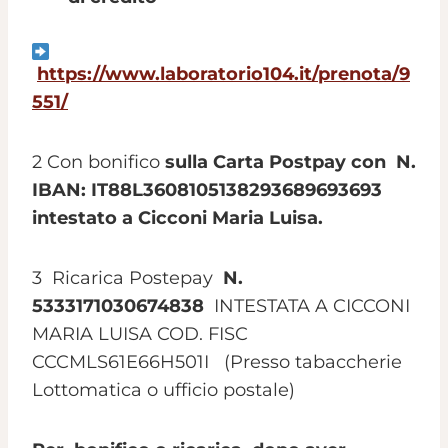
https://www.laboratorio104.it/prenota/9
551/
2 Con bonifico
sulla Carta Postpay con
N.
IBAN: IT88L3608105138293689693693
intestato a Cicconi Maria Luisa.
3 Ricarica Postepay
N.
5333171030674838
INTESTATA A CICCONI
MARIA LUISA COD. FISC
CCCMLS61E66H501I (Presso tabaccherie
Lottomatica o ufficio postale)