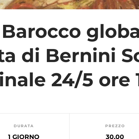
 Barocco glob
a di Bernini S
inale 24/5 ore 
DURATA
PREZZO
1 GIORNO
30,00