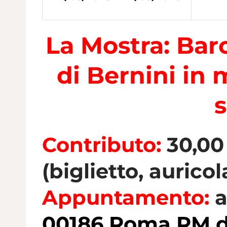
La Mostra: Bar
di Bernini in 
s
Contributo:
30,00
(biglietto, aurico
Appuntamento:
a
00186 Roma RM da