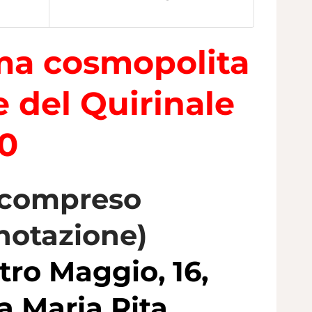
oma cosmopolita
e del Quirinale
20
o compreso
renotazione)
tro Maggio, 16,
a Maria Rita