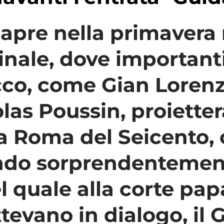
 apre nella primavera
inale, dove important
co, come Gian Lorenzo
as Poussin, proiettera
la Roma del Seicento, 
ondo sorprendentemen
l quale alla corte pap
evano in dialogo, il 