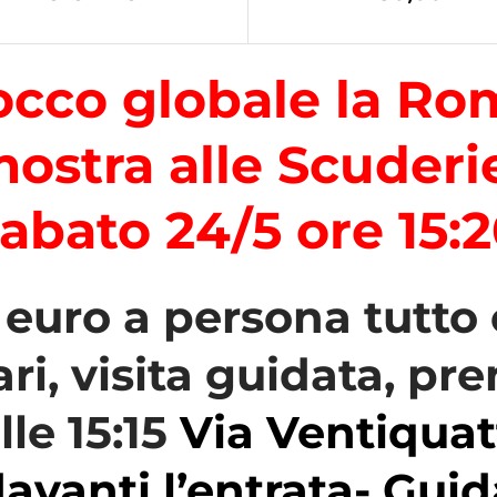
occo globale la R
mostra alle Scuderi
abato 24/5 ore 15:
 euro a persona tutt
lari, visita guidata, p
lle 15:15
Via Ventiquat
vanti l’entrata- Guid