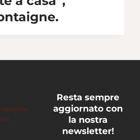
te a casa”,
Montaigne.
Resta sempre
aggiornato con
 programma
la nostra
site
newsletter!