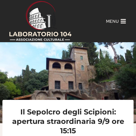
Salta
al
contenuto
MENU
Il Sepolcro degli Scipioni:
apertura straordinaria 9/9 ore
15:15