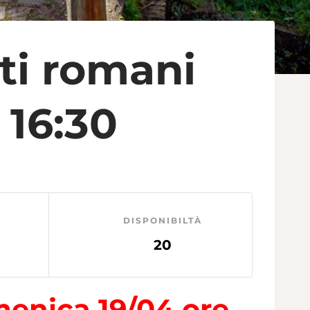
ti romani
 16:30
DISPONIBILTÀ
20
menica 19/04 ore