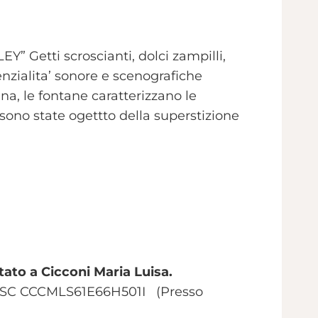
etti scroscianti, dolci zampilli,
tenzialita’ sonore e scenografiche
na, le fontane caratterizzano le
e sono state ogettto della superstizione
to a Cicconi Maria Luisa.
ISC CCCMLS61E66H501I (Presso