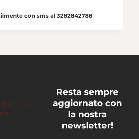
gentilmente con sms al 3282842788
Resta sempre
aggiornato con
 programma
la nostra
site
newsletter!