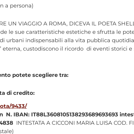
n a persona)
UN VIAGGIO A ROMA, DICEVA IL POETA SHELLEY” G
ede le sue caratteristiche estetiche e sfrutta le po
 urbani indispensabili alla vita pubblica quotidia
a’ eterna, custodiscono il ricordo di eventi storici 
nto potete scegliere tra:
ta di credito:
nota/9433/
on
N. IBAN: IT88L3608105138293689693693 intesta
74838
INTESTATA A CICCONI MARIA LUISA COD. F
stale)